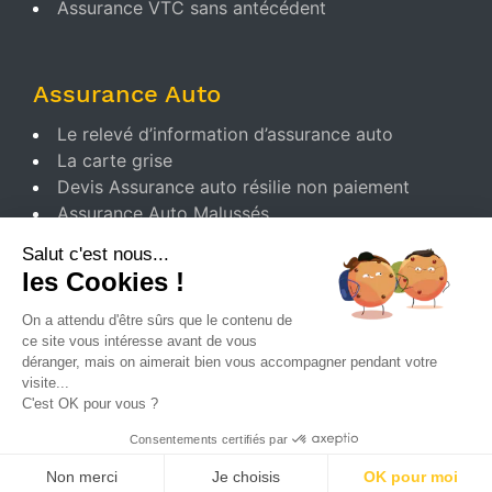
Assurance VTC sans antécédent
Assurance Auto
Le relevé d’information d’assurance auto
La carte grise
Devis Assurance auto résilie non paiement
Assurance Auto Malussés
Salut c'est nous...
les Cookies !
Contat
On a attendu d'être sûrs que le contenu de
Nous Contacter
ce site vous intéresse avant de vous
déranger, mais on aimerait bien vous accompagner pendant votre
Mentions legales
visite...
Politique cookie
C'est OK pour vous ?
Gestion des cookies
Consentements certifiés par
Conditions Générales d’Utilisation
Non merci
Je choisis
OK pour moi